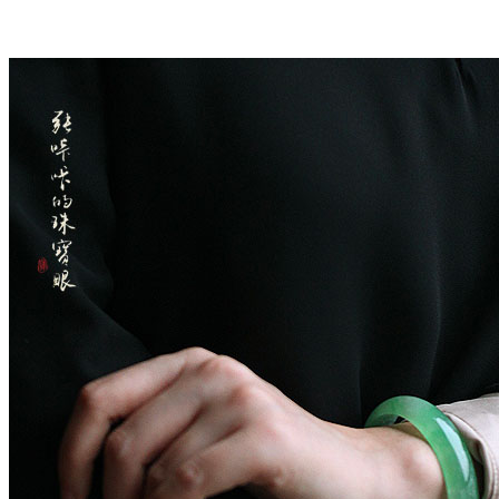
罕见收藏级别冰种白底飘