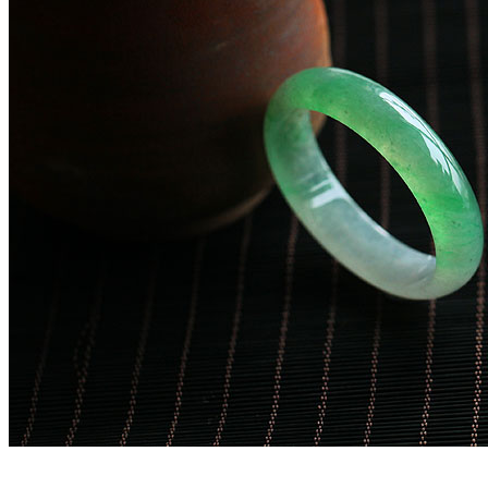
收藏级别冰玻种飘蓝花手