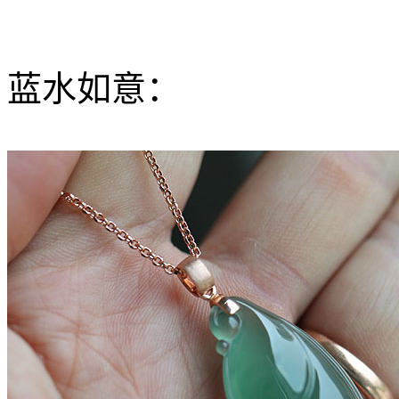
罕见收藏级冰玻种强萤光