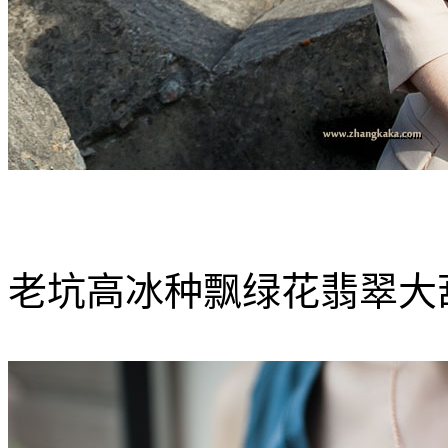
老坑高冰种飘绿花翡翠