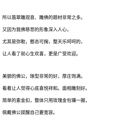
所以翡翠雕观音、雕佛的题材非常之多。
又因为我佛慈悲的形象深入人心，
尤其是弥勒，憨态可掬，整天乐呵呵的，
让人看了就心生欢喜，更是广受欢迎。
美貌的佛公，琢型非常的好，厚庄饱满。
看着让人觉得心底喜悦祥和。面相雕刻好。
简单的素金扣，整体只用玫瑰金包镶一圈，
佩戴佛公提醒自己要宽容。