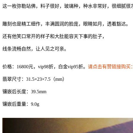
这一枚弥勒站佛，料子很好，玻璃种，种水非常好，很细腻很
雕刻也是精工细作，丰满圆润的脸庞，眼睛如月，透着豁达。
还有他笑口常开的样子和大肚能容天下事的肚子，
线条流畅自然，让人见之可亲。
价格：16800元，vip98折，白金vip95折。
请点击有赞链接购买
翡翠尺寸：31.5×23×7.5（mm）
镶嵌后长度：39.5mm
镶嵌后重量：9.0g