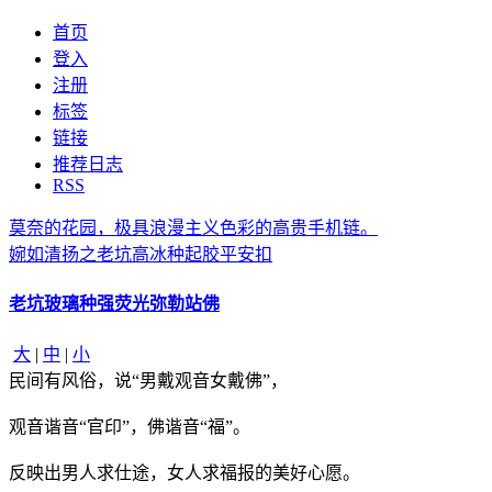
首页
登入
注册
标签
链接
推荐日志
RSS
莫奈的花园，极具浪漫主义色彩的高贵手机链。
婉如清扬之老坑高冰种起胶平安扣
老坑玻璃种强荧光弥勒站佛
大
|
中
|
小
民间有风俗，说“男戴观音女戴佛”，
观音谐音“官印”，佛谐音“福”。
反映出男人求仕途，女人求福报的美好心愿。