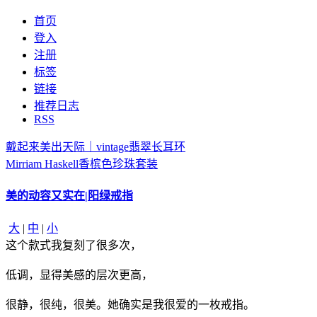
首页
登入
注册
标签
链接
推荐日志
RSS
戴起来美出天际｜vintage翡翠长耳环
Mirriam Haskell香槟色珍珠套装
美的动容又实在|阳绿戒指
大
|
中
|
小
这个款式我复刻了很多次，
低调，显得美感的层次更高，
很静，很纯，很美。她确实是我很爱的一枚戒指。