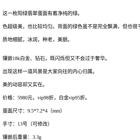
这一枚阳绿翡翠蛋面有着净纯的绿。
色超级美，也比较均匀。背面的绿色虽不是完全飘满，但也很
质地细腻，冰润，种老，美貌。
镶嵌18k白金、钻石，既闪烁但又不会过于奢华。
出现这样一道风景是大家向往的内心归属。
美的动容却又实在。
价格：5980元，vip98折，白金vip95折。
蛋面尺寸：9.5*7.2*4（mm）
手寸：13号（可修改）
镶嵌后重量：3.3g